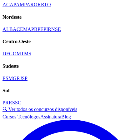
AC
AP
AM
PA
RO
RR
TO
Nordeste
AL
BA
CE
MA
PB
PE
PI
RN
SE
Centro-Oeste
DF
GO
MT
MS
Sudeste
ES
MG
RJ
SP
Sul
PR
RS
SC
🔍 Ver todos os concursos disponíveis
Cursos Tecnólogos
Assinatura
Blog