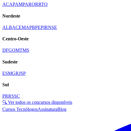
AC
AP
AM
PA
RO
RR
TO
Nordeste
AL
BA
CE
MA
PB
PE
PI
RN
SE
Centro-Oeste
DF
GO
MT
MS
Sudeste
ES
MG
RJ
SP
Sul
PR
RS
SC
🔍 Ver todos os concursos disponíveis
Cursos Tecnólogos
Assinatura
Blog