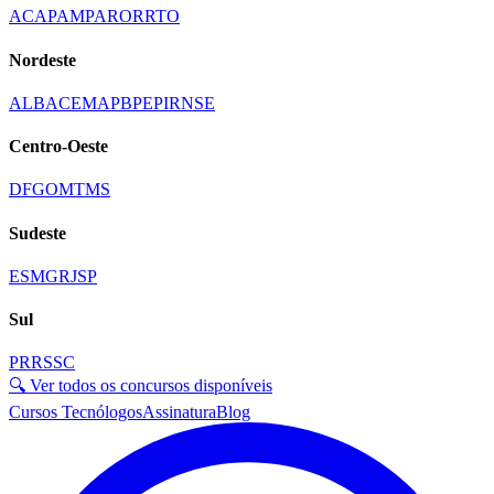
AC
AP
AM
PA
RO
RR
TO
Nordeste
AL
BA
CE
MA
PB
PE
PI
RN
SE
Centro-Oeste
DF
GO
MT
MS
Sudeste
ES
MG
RJ
SP
Sul
PR
RS
SC
🔍 Ver todos os concursos disponíveis
Cursos Tecnólogos
Assinatura
Blog