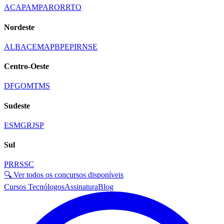
AC
AP
AM
PA
RO
RR
TO
Nordeste
AL
BA
CE
MA
PB
PE
PI
RN
SE
Centro-Oeste
DF
GO
MT
MS
Sudeste
ES
MG
RJ
SP
Sul
PR
RS
SC
🔍 Ver todos os concursos disponíveis
Cursos Tecnólogos
Assinatura
Blog