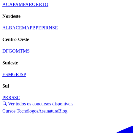
AC
AP
AM
PA
RO
RR
TO
Nordeste
AL
BA
CE
MA
PB
PE
PI
RN
SE
Centro-Oeste
DF
GO
MT
MS
Sudeste
ES
MG
RJ
SP
Sul
PR
RS
SC
🔍 Ver todos os concursos disponíveis
Cursos Tecnólogos
Assinatura
Blog