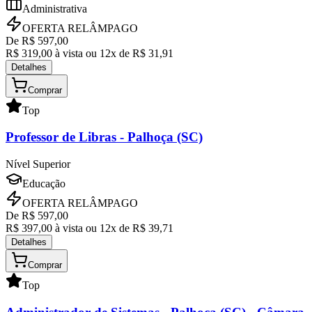
Administrativa
OFERTA RELÂMPAGO
De R$
597,00
R$
319,00
à vista ou
12
x de R$
31,91
Detalhes
Comprar
Top
Professor de Libras
- Palhoça (SC)
Nível Superior
Educação
OFERTA RELÂMPAGO
De R$
597,00
R$
397,00
à vista ou
12
x de R$
39,71
Detalhes
Comprar
Top