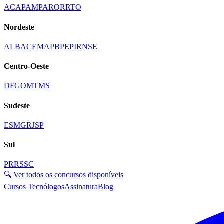
AC
AP
AM
PA
RO
RR
TO
Nordeste
AL
BA
CE
MA
PB
PE
PI
RN
SE
Centro-Oeste
DF
GO
MT
MS
Sudeste
ES
MG
RJ
SP
Sul
PR
RS
SC
🔍 Ver todos os concursos disponíveis
Cursos Tecnólogos
Assinatura
Blog