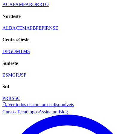
AC
AP
AM
PA
RO
RR
TO
Nordeste
AL
BA
CE
MA
PB
PE
PI
RN
SE
Centro-Oeste
DF
GO
MT
MS
Sudeste
ES
MG
RJ
SP
Sul
PR
RS
SC
🔍 Ver todos os concursos disponíveis
Cursos Tecnólogos
Assinatura
Blog