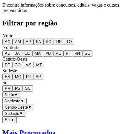
Encontre informações sobre concursos, editais, vagas e cursos
preparatórios
Filtrar por região
Norte
AC
AM
AP
PA
RO
RR
TO
Nordeste
AL
BA
CE
MA
PB
PE
PI
RN
SE
Centro-Oeste
DF
GO
MS
MT
Sudeste
ES
MG
RJ
SP
Sul
PR
RS
SC
Norte
▼
Nordeste
▼
Centro-Oeste
▼
Sudeste
▼
Sul
▼
Mais Procurados