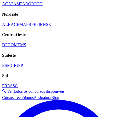
AC
AP
AM
PA
RO
RR
TO
Nordeste
AL
BA
CE
MA
PB
PE
PI
RN
SE
Centro-Oeste
DF
GO
MT
MS
Sudeste
ES
MG
RJ
SP
Sul
PR
RS
SC
🔍 Ver todos os concursos disponíveis
Cursos Tecnólogos
Assinatura
Blog