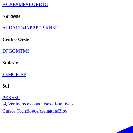
AC
AP
AM
PA
RO
RR
TO
Nordeste
AL
BA
CE
MA
PB
PE
PI
RN
SE
Centro-Oeste
DF
GO
MT
MS
Sudeste
ES
MG
RJ
SP
Sul
PR
RS
SC
🔍 Ver todos os concursos disponíveis
Cursos Tecnólogos
Assinatura
Blog