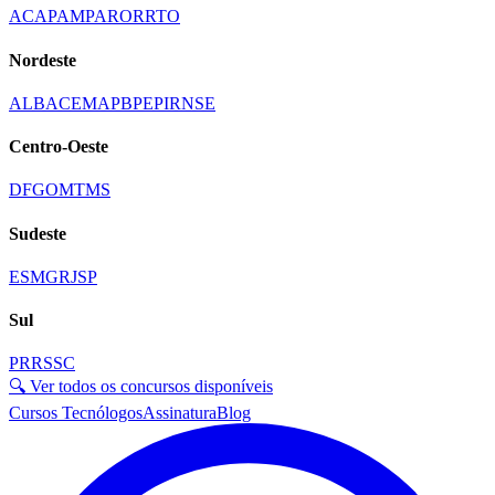
AC
AP
AM
PA
RO
RR
TO
Nordeste
AL
BA
CE
MA
PB
PE
PI
RN
SE
Centro-Oeste
DF
GO
MT
MS
Sudeste
ES
MG
RJ
SP
Sul
PR
RS
SC
🔍 Ver todos os concursos disponíveis
Cursos Tecnólogos
Assinatura
Blog