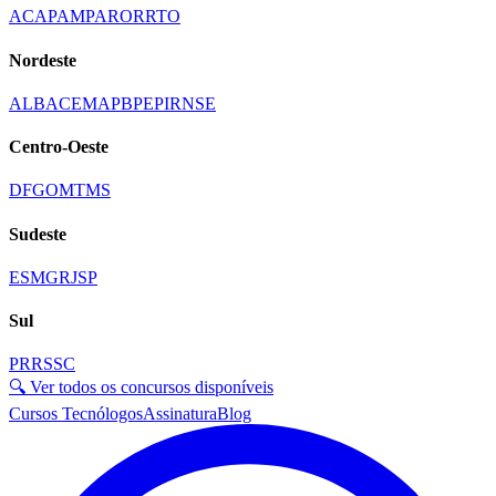
AC
AP
AM
PA
RO
RR
TO
Nordeste
AL
BA
CE
MA
PB
PE
PI
RN
SE
Centro-Oeste
DF
GO
MT
MS
Sudeste
ES
MG
RJ
SP
Sul
PR
RS
SC
🔍 Ver todos os concursos disponíveis
Cursos Tecnólogos
Assinatura
Blog