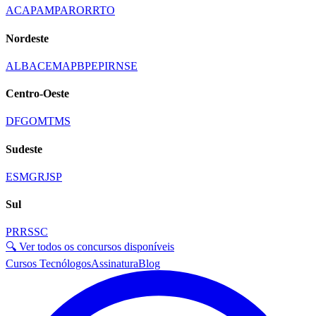
AC
AP
AM
PA
RO
RR
TO
Nordeste
AL
BA
CE
MA
PB
PE
PI
RN
SE
Centro-Oeste
DF
GO
MT
MS
Sudeste
ES
MG
RJ
SP
Sul
PR
RS
SC
🔍 Ver todos os concursos disponíveis
Cursos Tecnólogos
Assinatura
Blog