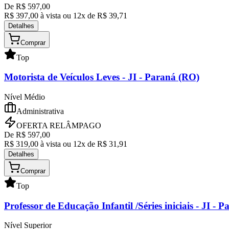
De R$
597,00
R$
397,00
à vista ou
12
x de R$
39,71
Detalhes
Comprar
Top
Motorista de Veículos Leves
- JI - Paraná (RO)
Nível Médio
Administrativa
OFERTA RELÂMPAGO
De R$
597,00
R$
319,00
à vista ou
12
x de R$
31,91
Detalhes
Comprar
Top
Professor de Educação Infantil /Séries iniciais
- JI - P
Nível Superior