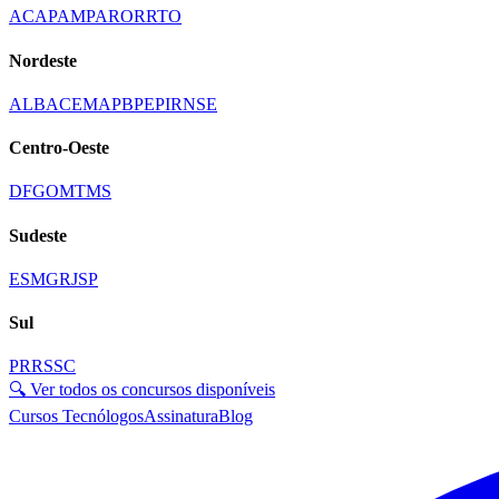
AC
AP
AM
PA
RO
RR
TO
Nordeste
AL
BA
CE
MA
PB
PE
PI
RN
SE
Centro-Oeste
DF
GO
MT
MS
Sudeste
ES
MG
RJ
SP
Sul
PR
RS
SC
🔍 Ver todos os concursos disponíveis
Cursos Tecnólogos
Assinatura
Blog