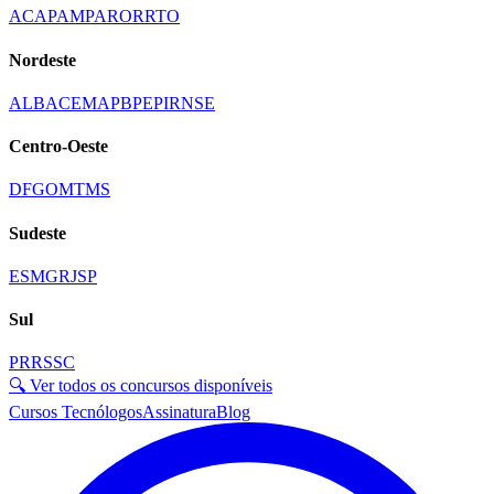
AC
AP
AM
PA
RO
RR
TO
Nordeste
AL
BA
CE
MA
PB
PE
PI
RN
SE
Centro-Oeste
DF
GO
MT
MS
Sudeste
ES
MG
RJ
SP
Sul
PR
RS
SC
🔍 Ver todos os concursos disponíveis
Cursos Tecnólogos
Assinatura
Blog