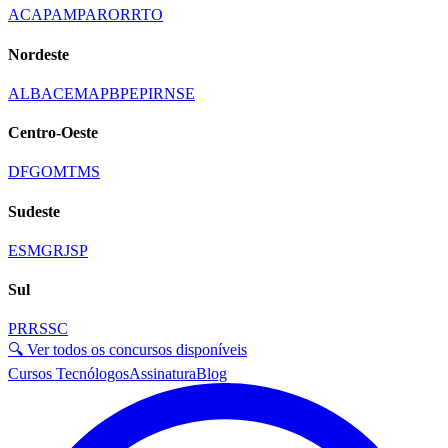
AC
AP
AM
PA
RO
RR
TO
Nordeste
AL
BA
CE
MA
PB
PE
PI
RN
SE
Centro-Oeste
DF
GO
MT
MS
Sudeste
ES
MG
RJ
SP
Sul
PR
RS
SC
🔍 Ver todos os concursos disponíveis
Cursos Tecnólogos
Assinatura
Blog