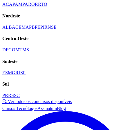
AC
AP
AM
PA
RO
RR
TO
Nordeste
AL
BA
CE
MA
PB
PE
PI
RN
SE
Centro-Oeste
DF
GO
MT
MS
Sudeste
ES
MG
RJ
SP
Sul
PR
RS
SC
🔍 Ver todos os concursos disponíveis
Cursos Tecnólogos
Assinatura
Blog