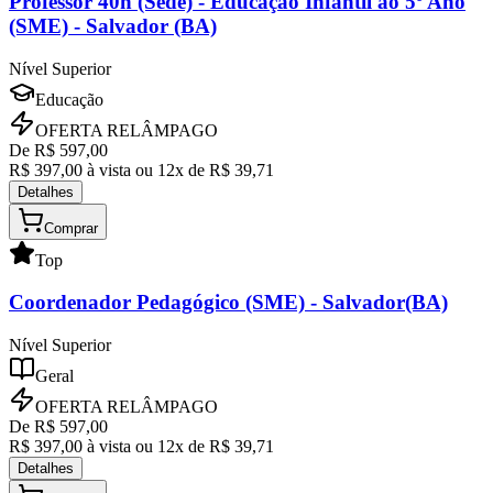
Professor 40h (Sede)
- Educação Infantil ao 5º Ano
(SME) - Salvador (BA)
Nível Superior
Educação
OFERTA RELÂMPAGO
De R$
597,00
R$
397,00
à vista ou
12
x de R$
39,71
Detalhes
Comprar
Top
Coordenador Pedagógico (SME)
- Salvador(BA)
Nível Superior
Geral
OFERTA RELÂMPAGO
De R$
597,00
R$
397,00
à vista ou
12
x de R$
39,71
Detalhes