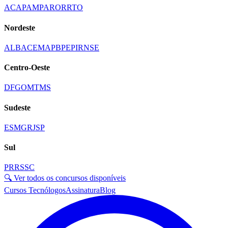
AC
AP
AM
PA
RO
RR
TO
Nordeste
AL
BA
CE
MA
PB
PE
PI
RN
SE
Centro-Oeste
DF
GO
MT
MS
Sudeste
ES
MG
RJ
SP
Sul
PR
RS
SC
🔍 Ver todos os concursos disponíveis
Cursos Tecnólogos
Assinatura
Blog