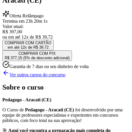
Aracati (CE)
Oferta Relâmpago
Termina em
23
h
20
m
1
s
Valor atual:
R$ 397,00
ou em até 12x de
R$ 39,72
COMPRAR COM CARTÃO
em até 12x de
R$ 39,72
COMPRAR COM PIX
R$ 377,15
(5% de desconto adicional)
Garantia de 7 dias ou seu dinheiro de volta
Ver outros cursos do concurso
Sobre o curso
Pedagogo - Aracati (CE)
O Curso de
Pedagogo - Aracati (CE)
foi desenvolvido por uma
equipe de professores especialistas e experientes em concursos
públicos, com foco total na sua aprovação!
🎯
Aqui você encontra a preparação mais completa do