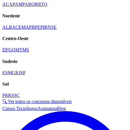
AC
AP
AM
PA
RO
RR
TO
Nordeste
AL
BA
CE
MA
PB
PE
PI
RN
SE
Centro-Oeste
DF
GO
MT
MS
Sudeste
ES
MG
RJ
SP
Sul
PR
RS
SC
🔍 Ver todos os concursos disponíveis
Cursos Tecnólogos
Assinatura
Blog