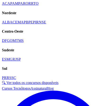
AC
AP
AM
PA
RO
RR
TO
Nordeste
AL
BA
CE
MA
PB
PE
PI
RN
SE
Centro-Oeste
DF
GO
MT
MS
Sudeste
ES
MG
RJ
SP
Sul
PR
RS
SC
🔍 Ver todos os concursos disponíveis
Cursos Tecnólogos
Assinatura
Blog