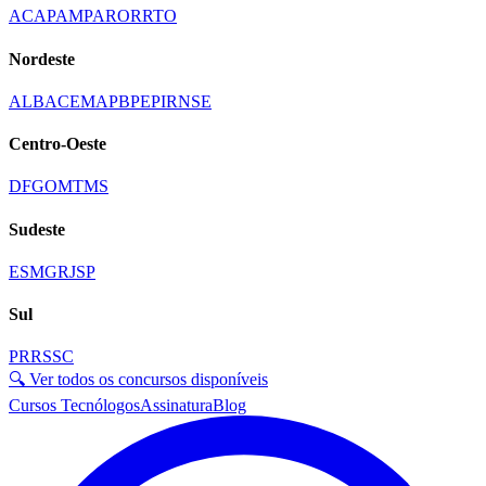
AC
AP
AM
PA
RO
RR
TO
Nordeste
AL
BA
CE
MA
PB
PE
PI
RN
SE
Centro-Oeste
DF
GO
MT
MS
Sudeste
ES
MG
RJ
SP
Sul
PR
RS
SC
🔍 Ver todos os concursos disponíveis
Cursos Tecnólogos
Assinatura
Blog