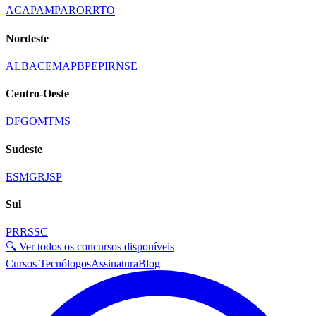
AC
AP
AM
PA
RO
RR
TO
Nordeste
AL
BA
CE
MA
PB
PE
PI
RN
SE
Centro-Oeste
DF
GO
MT
MS
Sudeste
ES
MG
RJ
SP
Sul
PR
RS
SC
🔍 Ver todos os concursos disponíveis
Cursos Tecnólogos
Assinatura
Blog