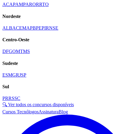
AC
AP
AM
PA
RO
RR
TO
Nordeste
AL
BA
CE
MA
PB
PE
PI
RN
SE
Centro-Oeste
DF
GO
MT
MS
Sudeste
ES
MG
RJ
SP
Sul
PR
RS
SC
🔍 Ver todos os concursos disponíveis
Cursos Tecnólogos
Assinatura
Blog