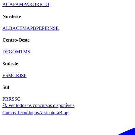
AC
AP
AM
PA
RO
RR
TO
Nordeste
AL
BA
CE
MA
PB
PE
PI
RN
SE
Centro-Oeste
DF
GO
MT
MS
Sudeste
ES
MG
RJ
SP
Sul
PR
RS
SC
🔍 Ver todos os concursos disponíveis
Cursos Tecnólogos
Assinatura
Blog