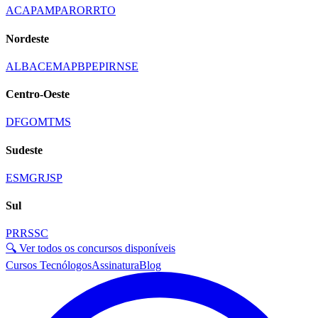
AC
AP
AM
PA
RO
RR
TO
Nordeste
AL
BA
CE
MA
PB
PE
PI
RN
SE
Centro-Oeste
DF
GO
MT
MS
Sudeste
ES
MG
RJ
SP
Sul
PR
RS
SC
🔍 Ver todos os concursos disponíveis
Cursos Tecnólogos
Assinatura
Blog