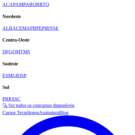
AC
AP
AM
PA
RO
RR
TO
Nordeste
AL
BA
CE
MA
PB
PE
PI
RN
SE
Centro-Oeste
DF
GO
MT
MS
Sudeste
ES
MG
RJ
SP
Sul
PR
RS
SC
🔍 Ver todos os concursos disponíveis
Cursos Tecnólogos
Assinatura
Blog